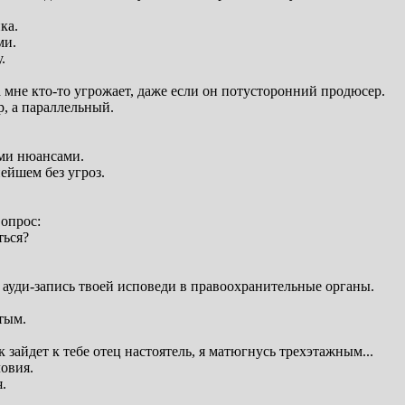
ка.
ми.
.
 мне кто-то угрожает, даже если он потусторонний продюсер.
, а параллельный.
ми нюансами.
ейшем без угроз.
опрос:
ться?
 ауди-запись твоей исповеди в правоохранительные органы.
тым.
 зайдет к тебе отец настоятель, я матюгнусь трехэтажным...
ловия.
.