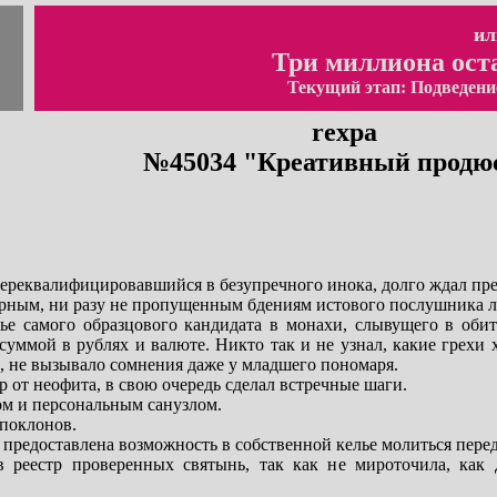
ил
Три миллиона ост
Текущий этап: Подведени
rexpa
№45034 "Креативный продю
ереквалифицировавшийся в безупречного инока, долго ждал пред
рным, ни разу не пропущенным бдениям истового послушника ле
лье самого образцового кандидата в монахи, слывущего в оби
уммой в рублях и валюте. Никто так и не узнал, какие грехи 
, не вызывало сомнения даже у младшего пономаря.
 от неофита, в свою очередь сделал встречные шаги.
ом и персональным санузлом.
поклонов.
а предоставлена возможность в собственной келье молиться пере
в реестр проверенных святынь, так как не мироточила, как