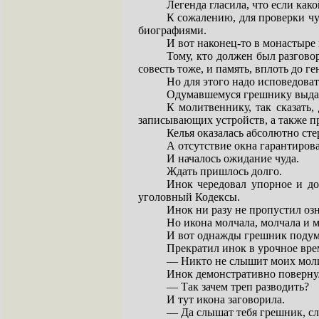
Легенда гласила, что если как
К сожалению, для проверки чу
биографиями.
И вот наконец-то в монастыре
Тому, кто должен был разговор
совесть тоже, и память, вплоть до г
Но для этого надо исповедовать
Одумавшемуся грешнику выда
К молитвеннику, так сказать
записывающих устройств, а также п
Келья оказалась абсолютно сте
А отсутствие окна гарантиров
И началось ожидание чуда.
Ждать пришлось долго.
Инок чередовал упорное и до
уголовный Кодексы.
Инок ни разу не пропустил оз
Но икона молчала, молчала и м
И вот однажды грешник подума
Прекратил инок в урочное вр
— Никто не слышит моих мол
Инок демонстративно повернул
— Так зачем треп разводить?
И тут икона заговорила.
— Да слышат тебя грешник, сл