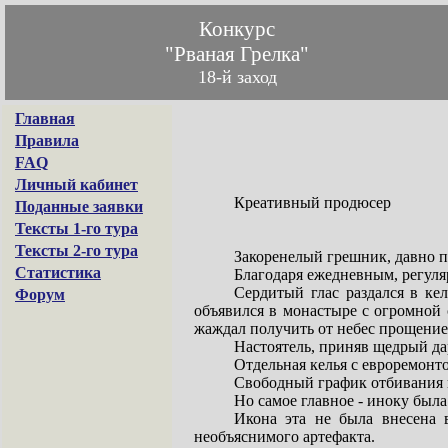
Конкурс
"Рваная Грелка"
18-й заход
Главная
Правила
FAQ
Личный кабинет
Креативный продюсер
Поданные заявки
Тексты 1-го тура
Тексты 2-го тура
Закоренелый грешник, давно п
Статистика
Благодаря ежедневным, регуля
Сердитый глас раздался в ке
Форум
объявился в монастыре с огромной с
жаждал получить от небес прощение
Настоятель, приняв щедрый дар
Отдельная келья с евроремонт
Свободный график отбивания 
Но самое главное - иноку был
Икона эта не была внесена 
необъяснимого артефакта.