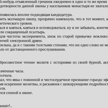
ой-нибудь отъявленный грешник ежедневно в одно и то же время по
дотворности данной иконы у насельников монастыря не хватало
 появилась вполне подходящая кандидатура.
ить молчащую икону, прозрачно намекнули, что в тот момент, ко
енетического уровня.
ся и каяться, каяться и исповедоваться, ну и не забывать, конечн
ли сокращенный псалтырь.
, для чистоты эксперимента, инок по старой привычке вежли
рочей электронной дряни.
рильна, да и с такими толстыми стенами, что ни одно слово не м
ало от дистанционного прослушивания.
бросовестное чтение молитв с историями из своей бурной, а
наченные часы.
олчала.
л, что явка с повинной и чистосердечное признание гораздо э
емя искренние молитвы, и раскаяния с шокирующими подробност
итв.
ся спиной к иконе.
ышат!..