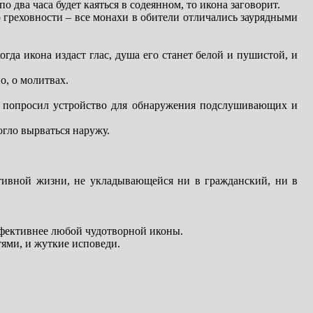
 два часа будет каяться в содеянном, то икона заговорит.
 греховности – все монахи в обители отличались заурядными
гда икона издаст глас, душа его станет белой и пушистой, и
о, о молитвах.
во попросил устройство для обнаружения подслушивающих и
огло вырваться наружу.
ктивной жизни, не укладывающейся ни в гражданский, ни в
ффективнее любой чудотворной иконы.
ями, и жуткие исповеди.