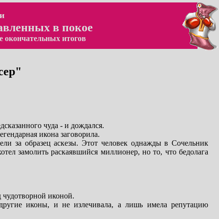
и
авленных в покое
е окончательных итогов
сер"
сказанного чуда - и дождался.
гендарная икона заговорила.
тели за образец аскезы. Этот человек однажды в Сочельник
хотел замолить раскаявшийся миллионер, но то, что бедолага
д чудотворной иконой.
 другие иконы, и не излечивала, а лишь имела репутацию