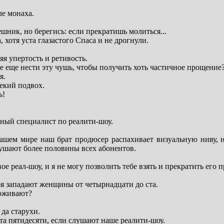
ле монаха.
шник, но берегись: если прекратишь молиться...
 хотя уста глазастого Спаса и не дрогнули.
яя упертость и ретивость.
е еще нести эту чушь, чтобы получить хоть частичное прощение
я.
екий подвох.
ь!
ный специалист по реалити-шоу.
вашем мире наш брат продюсер распахивает визуальную ниву, н
шают более половины всех абонентов.
е реал-шоу, и я не могу позволить тебе взять и прекратить его п
я западают женщины от четырнадцати до ста.
доживают?
да старухи.
а пятидесяти, если слушают наше реалити-шоу.