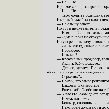
— Не… Не…
Крепкое словцо застряло в гор
— Не… Не…
— Твоя молитва услышана, гре
Иконный глас был полон гнева,
— Не слышу ответа.
Но тут в иноке заиграла прежн
— Извини, брат, но сколько мн
— Думаю, пока не окочуришьс
И тут грешник почувствовал н
— Да ты кто будешь-то? Колис
— Продюсер.
— Кто, кто?
— Креативный продюсер, глав
— Значит, бабло делаете...
— Делаем, делаем. Только в 
«Кающийся грешник» ежедневно слу
— Серьезно.?..
— Пойми, это самое рейтингово
— Выходит, я суперстар?
— Еще какой! Особенно на теб
— У вас что, бабы до ста лет 
— И мужики тоже.
— Кошмар, сплошные старики 
— Некоторые доживают и до ст