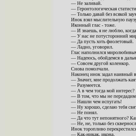
— Не заливай.
— Геронтологическая статисти
— Только давай без всякой зау
Инок взял мыслительную паузу
Иконный глас - тоже.
— И знаешь, я не люблю, когда
— У нас не потусторонний мир
— Да пусть хоть фиолетовый.
— Ладно, уговорил.
Глас наполнился миролюбивы
— Надеюсь, обойдемся в дальн
— Совсем другой коленкор.
Снова помолчали.
Наконец инок задал наивный в
— Значит, мне продолжать кая
— Разумеется.
— А в чем тогда мой интерес?
— В том, что мы не передадим
— Нашли чем испугать!
— Ну хорошо, сделаю тебя свя
— Не понял.
— Да что тут непонятного? Как
— Не, не, только без сквернос
Инок торопливо перекрестился
— Как-никак, икона.