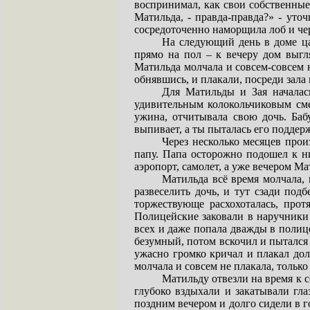
воспринимал, как свои собственные.
Матильда, - правда-правда?» - уточ
сосредоточенно наморщила лоб и чере
На следующий день в доме ца
прямо на пол – к вечеру дом выгля
Матильда молчала и совсем-совсем н
обнявшись, и плакали, посреди зала
Для Матильды и Зая началас
удивительным колокольчиковым сме
ужина, отчитывала свою дочь. Баб
выпивает, а ты пыталась его поддерж
Через несколько месяцев про
папу. Папа осторожно подошел к ни
аэропорт, самолет, а уже вечером Ма
Матильда всё время молчала, 
развеселить дочь, и тут сзади по
торжествующе расхохоталась, прот
Полицейские заковали в наручники п
всех и даже попала дважды в полице
безумный, потом вскочил и пытался 
ужасно громко кричал и плакал дол
молчала и совсем не плакала, тольк
Матильду отвезли на время к 
глубоко вздыхали и закатывали гла
поздним вечером и долго сидели в г