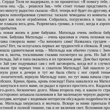
 Сердце Тиля не выдержало, и он прошептал: «Я помогу тебе, я
нила она. «Да, - решился Зая,– тебе стоит только представит
з минуту радостно сказала: «Всё, теперь всё будет по-другому, 
рила невообразимая суматоха: таскали чемоданы из комнаты 
дел как после ограбления. Собрались, погрузились в такси, п
е плакала весь день. Разревелась громко, в голос, когда в аэро
 прибытия.
ь новая жизнь в доме бабушки. Матильда очень любила бабу
хом. Бабушка Матильды – очень красивая и очень похожая на 
ушка говорила маме: «Ты виновата сама! Назвалась груздем 
ать? Нет, ты испугалась первых же трудностей и сбежала. Я увер
изошла удивительная вещь – Матильда как обычно гуляла с Зае
м и, молча, тоскливыми глазами посмотрел на дочь. Но Зай б
тильда, Зай и папа оказались в их прежнем доме. Дом был прежн
и Зай уже подумывал сам с ней заговорить, когда всё и случил
дбежали три черных тени и схватили Матильду! Зай ошалело у
янула руки к дочери и тут же была сбита с ног серой тенью
охитителей, вернули Матильду папе, но тут мама начала стреля
йских. Крики, брань, кровь повсюду! Папа навалился на Матиль
кинуться в ноги маме, он рыдал и просил простить его. Кидалс
го-долго, бесконечно долго. Мама вторила ему, и каким-то с
о осторожно затыкала пальчиком в Зае маленькую черную дырочку
соседям, которые с видимым интересом обсуждали подробности к
за. Матильда хмурилась и молчала. Вскоре за ними приехала 
остиной в полной тишине, так и не включив свет. Вспомнив про 