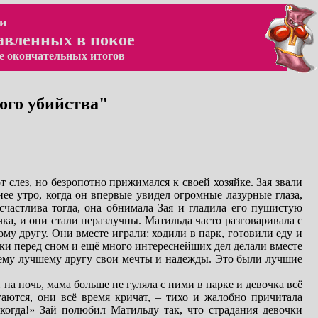
и
авленных в покое
е окончательных итогов
ого убийства"
 слез, но безропотно прижимался к своей хозяйке. Зая звали
ее утро, когда он впервые увидел огромные лазурные глаза,
частлива тогда, она обнимала Зая и гладила его пушистую
чка, и они стали неразлучны. Матильда часто разговаривала с
ому другу. Они вместе играли: ходили в парк, готовили еду и
зки перед сном и ещё много интереснейших дел делали вместе
воему лучшему другу свои мечты и надежды. Это были лучшие
на ночь, мама больше не гуляла с ними в парке и девочка всё
аются, они всё время кричат, – тихо и жалобно причитала
икогда!» Зай полюбил Матильду так, что страдания девочки