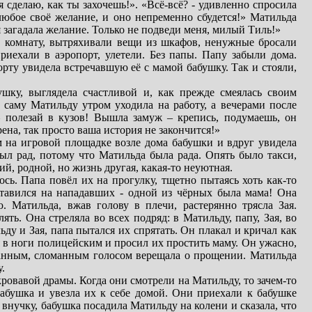
 сделаю, как ты захочешь!». «Всё-всё? - удивленно спросила
ь любое своё желание, и оно непременно сбудется!» Матильда
я загадала желание. Только не подведи меня, милый Тиль!»
в комнату, вытряхивали вещи из шкафов, ненужные бросали
риехали в аэропорт, улетели. Без папы. Папу забыли дома.
порту увидела встречавшую её с мамой бабушку. Так и стояли,
шку, выглядела счастливой и, как прежде смеялась своим
саму Матильду утром уходила на работу, а вечерами после
– полезай в кузов! Вышла замуж – крепись, подумаешь, он
ена, так просто ваша история не закончится!»
м на игровой площадке возле дома бабушки и вдруг увидела
ыл рад, потому что Матильда была рада. Опять было такси,
ий, родной, но жизнь другая, какая-то неуютная.
ось. Папа повёл их на прогулку, тщетно пытаясь хоть как-то
ставился на нападавших - одной из чёрных была мама! Она
. Матильда, вжав голову в плечи, растерянно трясла Зая.
ть. Она стреляла во всех подряд: в Матильду, папу, Зая, во
ду и Зая, папа пытался их спрятать. Он плакал и кричал как
я в ноги полицейским и просил их простить маму. Он ужасно,
транным, сломанным голосом верещала о прощении. Матильда
.
ровавой драмы. Когда они смотрели на Матильду, то зачем-то
бабушка и увезла их к себе домой. Они приехали к бабушке
внучку, бабушка посадила Матильду на колени и сказала, что