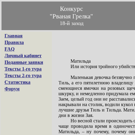
Конкурс
"Рваная Грелка"
18-й заход
Главная
Правила
FAQ
Личный кабинет
Матильда
Поданные заявки
Или история тройного убийст
Тексты 1-го тура
Тексты 2-го тура
Маленькая девочка беззвучно п
Статистика
Тиль, а его пятилетнюю владелицу 
смеющиеся ямочки на розовых щечк
Форум
шкурку, и немедленно придумала ему
Заем, целый год они не расставалис
накрывали на столик, водили кукол 
лучшие друзья Тиль и Тильда. Мати
дни в жизни Зая.
Но весной стали происходить с
чаще проводила время в одиночест
Матильда, – ну почему, почему они