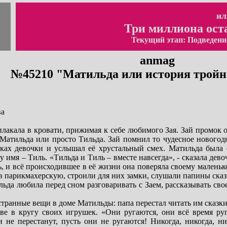
ил
Три миллиона ост
Текущий этап: Подведени
anmag
№45210 "Матильда или история тройн
ва
лакала в кровати, прижимая к себе любимого Зая. Зай промок от
Матильда или просто Тильда. Зай помнил то чудесное новогодн
ах девочки и услышал её хрустальный смех. Матильда была с
 имя – Тиль. «Тильда и Тиль – вместе навсегда», - сказала дево
ь, и всё происходившее в её жизни она поверяла своему маленьк
в парикмахерскую, строили для них замки, слушали папины ска
льда любила перед сном разговаривать с Заем, рассказывать с
транные вещи в доме Матильды: папа перестал читать им сказки 
ве в кругу своих игрушек. «Они ругаются, они всё время руг
 не перестанут, пусть они не ругаются! Никогда, никогда, н